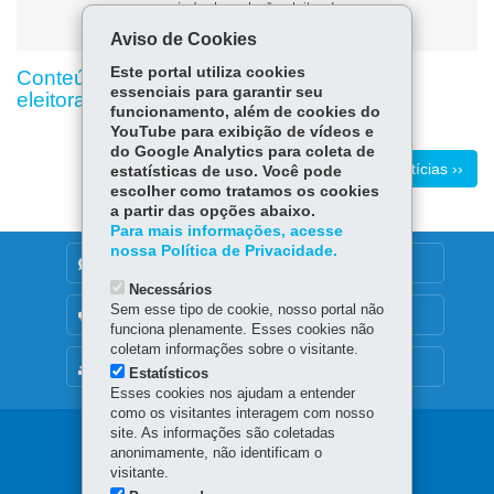
Aviso de Cookies
Este portal utiliza cookies
Conteúdo indisponível devido ao período
essenciais para garantir seu
eleitoral
funcionamento, além de cookies do
YouTube para exibição de vídeos e
do Google Analytics para coleta de
Mais notícias ››
estatísticas de uso. Você pode
escolher como tratamos os cookies
a partir das opções abaixo.
Para mais informações, acesse
nossa Política de Privacidade.
DENUNCIE CORRUPÇÃO
Necessários
Sem esse tipo de cookie, nosso portal não
OUVIDORIA
funciona plenamente. Esses cookies não
coletam informações sobre o visitante.
MAPA DO SITE
Estatísticos
Esses cookies nos ajudam a entender
como os visitantes interagem com nosso
site. As informações são coletadas
Navegação
anonimamente, não identificam o
visitante.
principal